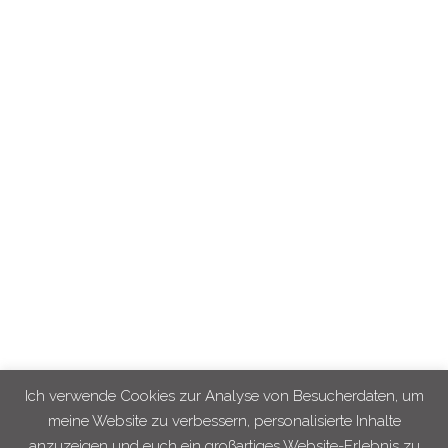
Kontakt
Impressum
Datenschutz
Newsletter
Abonniere meinen Newsletter und bleibe immer auf dem
Laufenden!
Eintragen!
Ich verwende Cookies zur Analyse von Besucherdaten, um
meine Website zu verbessern, personalisierte Inhalte
anzuzeigen und euch ein großartiges Website-Erlebnis zu