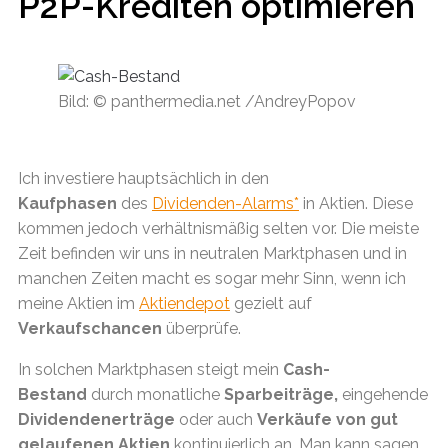
P2P-Krediten optimieren
Bild: © panthermedia.net /AndreyPopov
Ich investiere hauptsächlich in den
Kaufphasen
des
Dividenden-Alarms*
in Aktien. Diese
kommen jedoch verhältnismäßig selten vor. Die meiste
Zeit befinden wir uns in neutralen Marktphasen und in
manchen Zeiten macht es sogar mehr Sinn, wenn ich
meine Aktien im
Aktiendepot
gezielt auf
Verkaufschancen
überprüfe.
In solchen Marktphasen steigt mein
Cash-
Bestand
durch monatliche
Sparbeiträge,
eingehende
Dividendenerträge
oder auch
Verkäufe von gut
gelaufenen Aktien
kontinuierlich an. Man kann sagen,